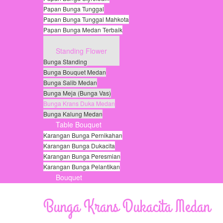
Papan Bunga Tunggal
Papan Bunga Tunggal Mahkota
Papan Bunga Medan Terbaik
Papan Bunga Duka
Standing Flower
Bunga Standing
Bunga Bouquet Medan
Bunga Salib Medan
Bunga Meja (Bunga Vas)
Bunga Krans Duka Medan
Bunga Kalung Medan
Table Bouquet
Karangan Bunga Pernikahan
Karangan Bunga Dukacita
Karangan Bunga Peresmian
Karangan Bunga Pelantikan
Bouquet
© Free
Joomla! 3 Modules
- by
VinaGecko.com
Bunga Krans Dukacita Medan