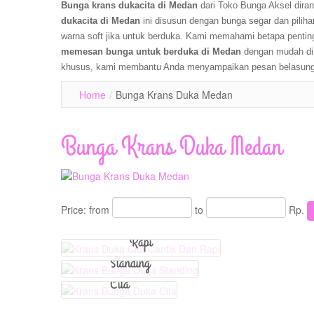
Bunga krans dukacita di Medan
dari Toko Bunga Aksel dir
dukacita di Medan
ini disusun dengan bunga segar dan piliha
warna soft jika untuk berduka. Kami memahami betapa pentin
memesan bunga untuk berduka di Medan
dengan mudah di 
khusus, kami membantu Anda menyampaikan pesan belasung
Home
/
Bunga Krans Duka Medan
View Detail
Bunga Krans Duka Medan
View Detail
View Detail
Price:
from
to
Rp.
Krans Duka Cita Cantik Dan
Krans Bunga Duka
Rapi
Krans Bunga Duka
Standing
Cita