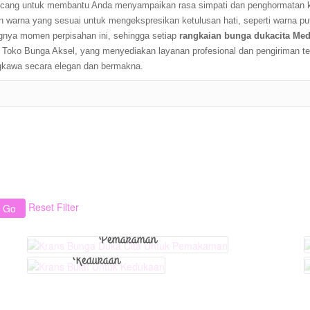
ancang untuk membantu Anda menyampaikan rasa simpati dan penghormatan 
n warna yang sesuai untuk mengekspresikan ketulusan hati, seperti warna pu
gnya momen perpisahan ini, sehingga setiap
rangkaian bunga dukacita Me
Toko Bunga Aksel, yang menyediakan layanan profesional dan pengiriman te
kawa secara elegan dan bermakna.
View Detail
View Detail
Reset Filter
Krans Bunga Duka Cita Untuk
Krans Bulat Untuk
Pemakaman
Kedukaan