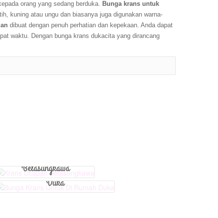
kepada orang yang sedang berduka.
Bunga krans untuk
tih, kuning atau ungu dan biasanya juga digunakan warna-
dan
dibuat dengan penuh perhatian dan kepekaan. Anda dapat
pat waktu. Dengan bunga krans dukacita yang dirancang
View Detail
View Detail
Krans Ucapan
Bunga Krans Untuk Di Rumah
Belasungkawa
Duka