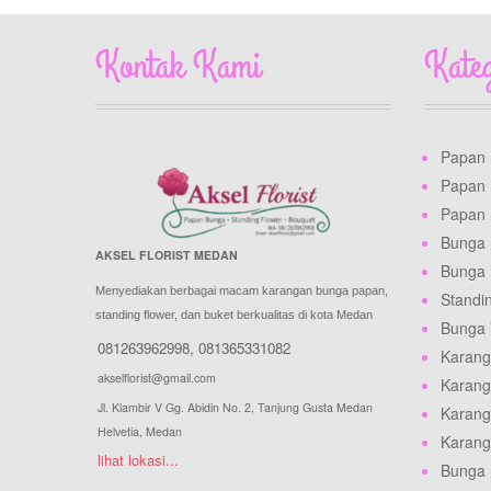
Kontak Kami
Kate
Papan
Papan
Papan 
Bunga 
AKSEL FLORIST MEDAN
Bunga
Menyediakan berbagai macam karangan bunga papan,
Standi
standing flower, dan buket berkualitas di kota Medan
Bunga
081263962998
,
081365331082
Karang
akselflorist@gmail.com
Karang
Jl. Klambir V Gg. Abidin No. 2, Tanjung Gusta Medan
Karang
Helvetia, Medan
Karang
lihat lokasi...
Bunga 