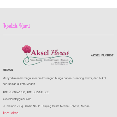
Kontak Kami
AKSEL FLORIST
MEDAN
Menyediakan berbagai macam karangan bunga papan, standing flower, dan buket
berkualitas di kota Medan
081263962998
,
081365331082
akselflorist@gmail.com
Jl. Klambir V Gg. Abidin No. 2, Tanjung Gusta Medan Helvetia, Medan
lihat lokasi...