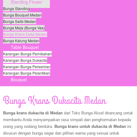
Standing Flower
Bunga Standing
Bunga Bouquet Medan
Bunga Salib Medan
Bunga Meja (Bunga Vas)
Bunga Krans Duka Medan
Bunga Kalung Medan
Table Bouquet
Karangan Bunga Pernikahan
Karangan Bunga Dukacita
Karangan Bunga Peresmian
Karangan Bunga Pelantikan
Bouquet
© Free
Joomla! 3 Modules
- by
VinaGecko.com
Bunga Krans Dukacita Medan
Bunga krans dukacita di Medan
dari Toko Bunga Aksel dirancang untuk
membantu Anda menyampaikan rasa simpati dan penghormatan kepada
orang yang sedang berduka.
Bunga krans untuk dukacita di Medan
ini
disusun dengan bunga segar dan pilihan warna yang sesuai untuk