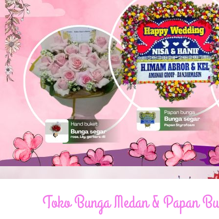
© Free
Joomla! 3 Modules
- by
VinaGecko.com
Toko Bunga Medan & Papan Bung