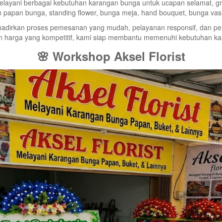
yani berbagai kebutuhan karangan bunga untuk ucapan selamat, gran
han papan bunga, standing flower, bunga meja, hand bouquet, bunga v
adirkan proses pemesanan yang mudah, pelayanan responsif, dan pen
an harga yang kompetitif, kami siap membantu memenuhi kebutuhan k
🌸 Workshop Aksel Florist