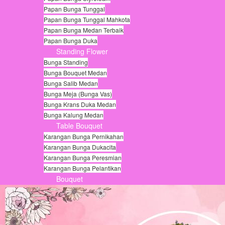
Papan Bunga Tunggal
Papan Bunga Tunggal Mahkota
Papan Bunga Medan Terbaik
Papan Bunga Duka
Standing Flower
Bunga Standing
Bunga Bouquet Medan
Bunga Salib Medan
Bunga Meja (Bunga Vas)
Bunga Krans Duka Medan
Bunga Kalung Medan
Table Bouquet
Karangan Bunga Pernikahan
Karangan Bunga Dukacita
Karangan Bunga Peresmian
Karangan Bunga Pelantikan
Bouquet
© Free
Joomla! 3 Modules
- by
VinaGecko.com