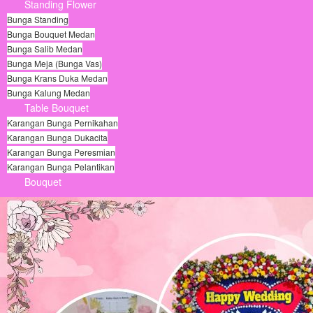
Standing Flower
Bunga Standing
Bunga Bouquet Medan
Bunga Salib Medan
Bunga Meja (Bunga Vas)
Bunga Krans Duka Medan
Bunga Kalung Medan
Table Bouquet
Karangan Bunga Pernikahan
Karangan Bunga Dukacita
Karangan Bunga Peresmian
Karangan Bunga Pelantikan
Bouquet
© Free
Joomla! 3 Modules
- by
VinaGecko.com