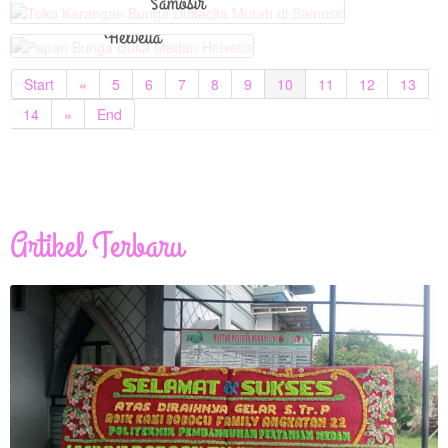
Samosir
Papan Bunga Duka Medan
Helvetia
Start
«
5
6
7
8
9
10
11
12
13
14
»
End
Artikel Terbaru