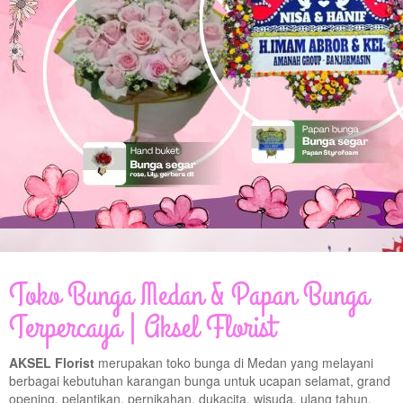
© Free
Joomla! 3 Modules
- by
VinaGecko.com
Toko Bunga Medan & Papan Bunga
Terpercaya | Aksel Florist
AKSEL Florist
merupakan toko bunga di Medan yang melayani
berbagai kebutuhan karangan bunga untuk ucapan selamat, grand
opening, pelantikan, pernikahan, dukacita, wisuda, ulang tahun,