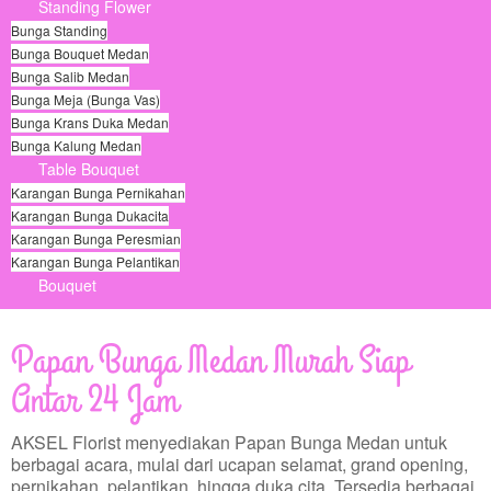
Standing Flower
Bunga Standing
Bunga Bouquet Medan
Bunga Salib Medan
Bunga Meja (Bunga Vas)
Bunga Krans Duka Medan
Bunga Kalung Medan
Table Bouquet
Karangan Bunga Pernikahan
Karangan Bunga Dukacita
Karangan Bunga Peresmian
Karangan Bunga Pelantikan
Bouquet
© Free
Joomla! 3 Modules
- by
VinaGecko.com
Papan Bunga Medan Murah Siap
Antar 24 Jam
AKSEL Florist menyediakan Papan Bunga Medan untuk
berbagai acara, mulai dari ucapan selamat, grand opening,
pernikahan, pelantikan, hingga duka cita. Tersedia berbagai