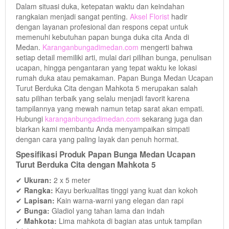
Dalam situasi duka, ketepatan waktu dan keindahan
rangkaian menjadi sangat penting.
Aksel Florist
hadir
dengan layanan profesional dan respons cepat untuk
memenuhi kebutuhan papan bunga duka cita Anda di
Medan.
Karanganbungadimedan.com
mengerti bahwa
setiap detail memiliki arti, mulai dari pilihan bunga, penulisan
ucapan, hingga pengantaran yang tepat waktu ke lokasi
rumah duka atau pemakaman. Papan Bunga Medan Ucapan
Turut Berduka Cita dengan Mahkota 5 merupakan salah
satu pilihan terbaik yang selalu menjadi favorit karena
tampilannya yang mewah namun tetap sarat akan empati.
Hubungi
karanganbungadimedan.com
sekarang juga dan
biarkan kami membantu Anda menyampaikan simpati
dengan cara yang paling layak dan penuh hormat.
Spesifikasi Produk Papan Bunga Medan Ucapan
Turut Berduka Cita dengan Mahkota 5
✔
Ukuran:
2 x 5 meter
✔
Rangka:
Kayu berkualitas tinggi yang kuat dan kokoh
✔
Lapisan:
Kain warna-warni yang elegan dan rapi
✔
Bunga:
Gladiol yang tahan lama dan indah
✔
Mahkota:
Lima mahkota di bagian atas untuk tampilan