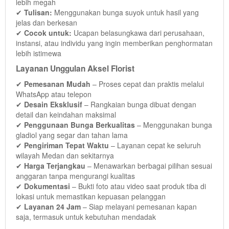
lebih megah
✔
Tulisan:
Menggunakan bunga suyok untuk hasil yang
jelas dan berkesan
✔
Cocok untuk:
Ucapan belasungkawa dari perusahaan,
instansi, atau individu yang ingin memberikan penghormatan
lebih istimewa
Layanan Unggulan Aksel Florist
✔
Pemesanan Mudah
– Proses cepat dan praktis melalui
WhatsApp atau telepon
✔
Desain Eksklusif
– Rangkaian bunga dibuat dengan
detail dan keindahan maksimal
✔
Penggunaan Bunga Berkualitas
– Menggunakan bunga
gladiol yang segar dan tahan lama
✔
Pengiriman Tepat Waktu
– Layanan cepat ke seluruh
wilayah Medan dan sekitarnya
✔
Harga Terjangkau
– Menawarkan berbagai pilihan sesuai
anggaran tanpa mengurangi kualitas
View Detail
✔
Dokumentasi
– Bukti foto atau video saat produk tiba di
lokasi untuk memastikan kepuasan pelanggan
✔
Layanan 24 Jam
– Siap melayani pemesanan kapan
View Detail
saja, termasuk untuk kebutuhan mendadak