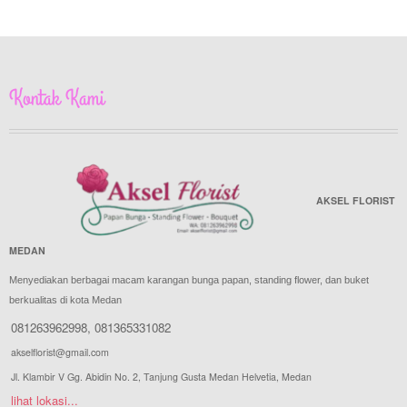
Kontak Kami
AKSEL FLORIST
MEDAN
Menyediakan berbagai macam karangan bunga papan, standing flower, dan buket
berkualitas di kota Medan
081263962998
,
081365331082
akselflorist@gmail.com
Jl. Klambir V Gg. Abidin No. 2, Tanjung Gusta Medan Helvetia, Medan
lihat lokasi...