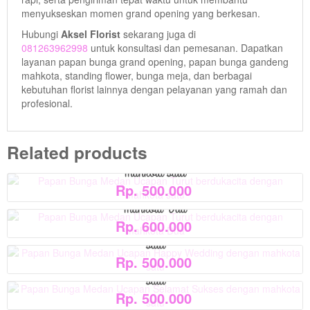
menyukseskan momen grand opening yang berkesan.
Hubungi
Aksel Florist
sekarang juga di
081263962998
untuk konsultasi dan pemesanan. Dapatkan
View Detail
layanan papan bunga grand opening, papan bunga gandeng
mahkota, standing flower, bunga meja, dan berbagai
kebutuhan florist lainnya dengan pelayanan yang ramah dan
View Detail
profesional.
View Detail
Papan Bunga Medan Ucapan Turut berdukacita dengan
Related products
View Detail
mahkota satu
Papan Bunga Medan Ucapan Turut berdukacita dengan
Rp. 500.000
mahkota Dua
Papan Bunga Medan Ucapan Happy Wedding dengan mahkota
Rp. 600.000
satu
Papan Bunga Medan Ucapan Selamat Sukses dengan mahkota
Rp. 500.000
satu
Rp. 500.000