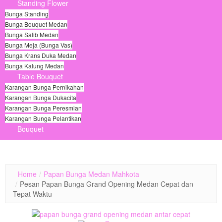
Standing Flower
Bunga Standing
Bunga Bouquet Medan
Bunga Salib Medan
Bunga Meja (Bunga Vas)
Bunga Krans Duka Medan
Bunga Kalung Medan
Table Bouquet
Karangan Bunga Pernikahan
Karangan Bunga Dukacita
Karangan Bunga Peresmian
Karangan Bunga Pelantikan
Bouquet
© Free
Joomla! 3 Modules
- by
VinaGecko.com
Home
/
Papan Bunga Medan Mahkota
/
Pesan Papan Bunga Grand Opening Medan Cepat dan
Tepat Waktu