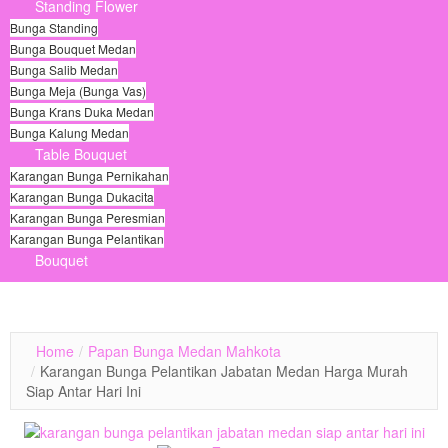
Standing Flower
Bunga Standing
Bunga Bouquet Medan
Bunga Salib Medan
Bunga Meja (Bunga Vas)
Bunga Krans Duka Medan
Bunga Kalung Medan
Table Bouquet
Karangan Bunga Pernikahan
Karangan Bunga Dukacita
Karangan Bunga Peresmian
Karangan Bunga Pelantikan
Bouquet
© Free
Joomla! 3 Modules
- by
VinaGecko.com
Home
/
Papan Bunga Medan Mahkota
/
Karangan Bunga Pelantikan Jabatan Medan Harga Murah
Siap Antar Hari Ini