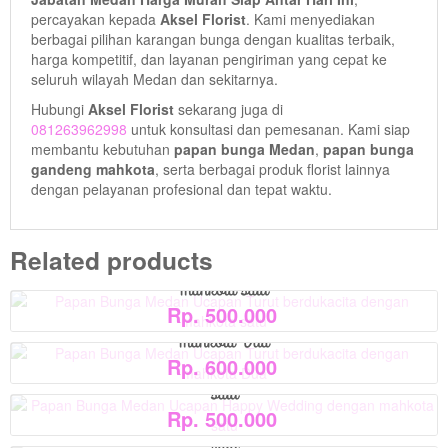
percayakan kepada
Aksel Florist
. Kami menyediakan
berbagai pilihan karangan bunga dengan kualitas terbaik,
harga kompetitif, dan layanan pengiriman yang cepat ke
seluruh wilayah Medan dan sekitarnya.
Hubungi
Aksel Florist
sekarang juga di
View Detail
081263962998
untuk konsultasi dan pemesanan. Kami siap
membantu kebutuhan
papan bunga Medan
,
papan bunga
gandeng mahkota
, serta berbagai produk florist lainnya
View Detail
dengan pelayanan profesional dan tepat waktu.
View Detail
Papan Bunga Medan Ucapan Turut berdukacita dengan
Related products
View Detail
mahkota satu
Papan Bunga Medan Ucapan Turut berdukacita dengan
Rp. 500.000
mahkota Dua
Papan Bunga Medan Ucapan Happy Wedding dengan mahkota
Rp. 600.000
satu
Papan Bunga Medan Ucapan Selamat Sukses dengan mahkota
Rp. 500.000
satu