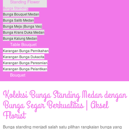
Standing Flower
Bunga Standing
Bunga Bouquet Medan
Bunga Salib Medan
Bunga Meja (Bunga Vas)
Bunga Krans Duka Medan
Bunga Kalung Medan
Table Bouquet
Karangan Bunga Pernikahan
Karangan Bunga Dukacita
Karangan Bunga Peresmian
Karangan Bunga Pelantikan
Bouquet
© Free
Joomla! 3 Modules
- by
VinaGecko.com
Koleksi Bunga Standing Medan dengan
Bunga Segar Berkualitas | Aksel
Florist
Bunga standing menjadi salah satu pilihan rangkaian bunga yang