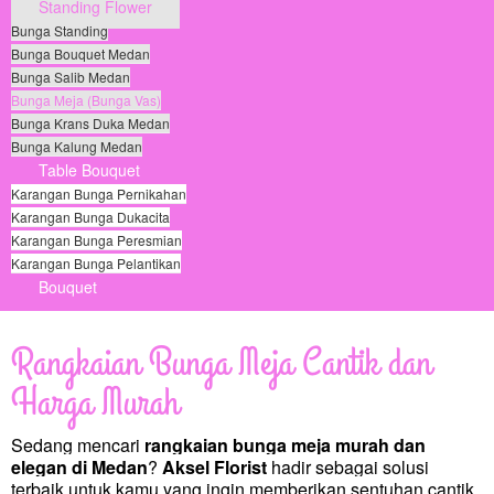
Standing Flower
Bunga Standing
Bunga Bouquet Medan
Bunga Salib Medan
Bunga Meja (Bunga Vas)
Bunga Krans Duka Medan
Bunga Kalung Medan
Table Bouquet
Karangan Bunga Pernikahan
Karangan Bunga Dukacita
Karangan Bunga Peresmian
Karangan Bunga Pelantikan
Bouquet
© Free
Joomla! 3 Modules
- by
VinaGecko.com
Rangkaian Bunga Meja Cantik dan
Harga Murah
Sedang mencari
rangkaian bunga meja murah dan
elegan di Medan
?
Aksel Florist
hadir sebagai solusi
terbaik untuk kamu yang ingin memberikan sentuhan cantik