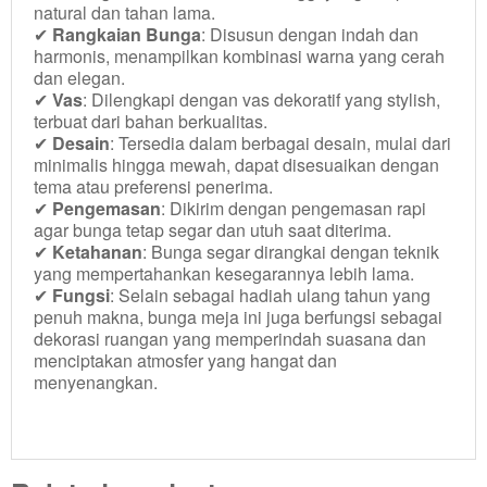
natural dan tahan lama.
✔
Rangkaian Bunga
: Disusun dengan indah dan
harmonis, menampilkan kombinasi warna yang cerah
dan elegan.
✔
Vas
: Dilengkapi dengan vas dekoratif yang stylish,
terbuat dari bahan berkualitas.
✔
Desain
: Tersedia dalam berbagai desain, mulai dari
minimalis hingga mewah, dapat disesuaikan dengan
tema atau preferensi penerima.
✔
Pengemasan
: Dikirim dengan pengemasan rapi
agar bunga tetap segar dan utuh saat diterima.
✔
Ketahanan
: Bunga segar dirangkai dengan teknik
yang mempertahankan kesegarannya lebih lama.
✔
Fungsi
: Selain sebagai hadiah ulang tahun yang
penuh makna, bunga meja ini juga berfungsi sebagai
dekorasi ruangan yang memperindah suasana dan
View Detail
menciptakan atmosfer yang hangat dan
View Detail
menyenangkan.
View Detail
View Detail