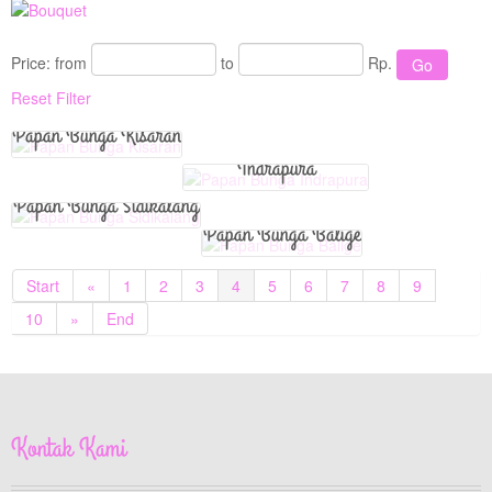
View Detail
View Detail
Price:
from
to
Rp.
Reset Filter
Papan Bunga
Papan Bunga Kisaran
Indrapura
Papan Bunga Sidikalang
Papan Bunga Balige
Start
«
1
2
3
4
5
6
7
8
9
10
»
End
Kontak Kami