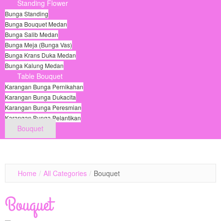
Standing Flower
Bunga Standing
Bunga Bouquet Medan
Bunga Salib Medan
Bunga Meja (Bunga Vas)
Bunga Krans Duka Medan
Bunga Kalung Medan
Table Bouquet
Karangan Bunga Pernikahan
Karangan Bunga Dukacita
Karangan Bunga Peresmian
Karangan Bunga Pelantikan
Bouquet
© Free
Joomla! 3 Modules
- by
VinaGecko.com
Home
/
All Categories
/
Bouquet
Bouquet
View Detail
View Detail